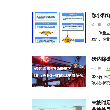
碳小和
碳小和
一、碳盘查
政府、企业
碳达峰
碳小和
焦化行业碳
碳排放状况，
未按时
业被处