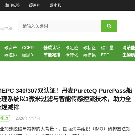
热门标签
碳百科
碳小和
现碳中和
碳资产
CCER
低碳认证
碳足迹
碳标签
碳计量
清洁能
碳控排
碳顾问
节能减排
碳转化
碳捕集
EPC
生物质
MEPC 340/307双认证！丹麦PureteQ PurePass船
处理系统以3微米过滤与智能传感控流技术，助力全
合规减排
碳排放
2026年7月7日
业加速脱碳与减排的大背景下，国际海事组织（IMO）硫排放法规