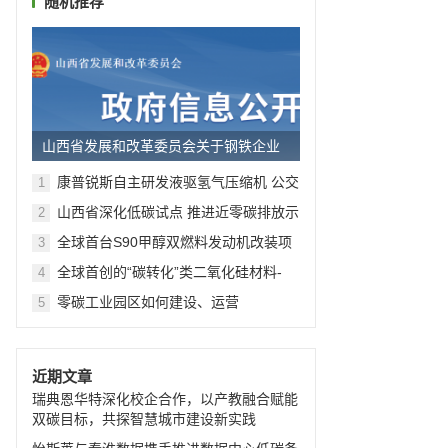
随机推荐
山西省发展和改革委员会关于钢铁企业
试行超低排放差别化电价的通...
康普锐斯自主研发液驱氢气压缩机 公交
1
车用上氢能源
山西省深化低碳试点 推进近零碳排放示
2
范工程建设实施方案
全球首台S90甲醇双燃料发动机改装项
3
目成功落地
全球首创的“碳转化”类二氧化硅材料-
4
XICOzA粉体
零碳工业园区如何建设、运营
5
近期文章
瑞典恩华特深化校企合作，以产教融合赋能
双碳目标，共探智慧城市建设新实践