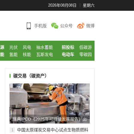
2026年08月08日
星期六
手机版
公众号
微博
源
光伏
风电
抽水蓄能
招投标
低碳游
能
氢能
核能
瓦斯发电
电动车
零碳园
碳交易（碳资产）
瑞典IPCO《2025年可持续发展报告》出
炉! 践行低碳实践...
中国太原煤炭交易中心试点生物质燃料
1