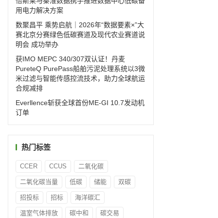
怡斯莱与秦淮数据携手推进数据中心低碳备
用电力解决方案
数聚昌平 乘势启航｜2026年“数据要素×”大
赛北京分赛绿色低碳赛道及现代农业赛道说
明会 成功举办
获IMO MEPC 340/307双认证！丹麦
PureteQ PurePass船舶污泥处理系统以3微
米过滤与智能传感控流技术，助力全球航运
合规减排
Everllence斩获全球首份ME-GI 10.7发动机
订单
热门标签
CCER
CCUS
二氧化碳
二氧化碳当量
低碳
储能
双碳
招投标
招标
海洋碳汇
温室气体排放
碳中和
碳交易