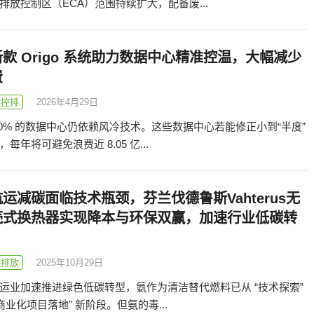
排放控制区（ECA）范围持续扩大，配备废...
款 Origo 系统助力数据中心精准控温，大幅减少
费
碳控排
2026年4月29日
80% 的数据中心仍依赖风冷技术。这些数据中心若能修正小到“半度”
每年将可避免浪费近 8.05 亿...
运减碳面临技术瓶颈，芬兰伐德鲁斯Vahterus无
壳式换热器实现降本与环保双赢，加速行业低碳转
碳排放
2025年10月29日
运业加速推进绿色低碳转型，氨作为清洁替代燃料已从 “技术探索”
商业化项目落地” 新阶段。但氨的毒...