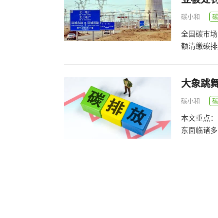
碳小和
全国碳市场
额清缴碳排
大象跳舞
碳小和
本文重点：
东面临诸多