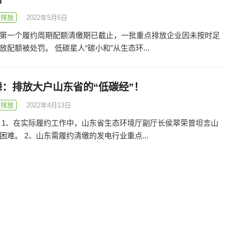
碳排放
2022年5月5日
第一个履约周期配额清缴期已截止，一批重点排放企业因未按时足
放配额被处罚。 低碳星人“碳小和”从生态环...
：排放大户山东省的“低碳经”！
碳排放
2022年4月13日
 1、在实际履约工作中，山东省生态环境厅副厅长侯翠荣曾坦言山
困难。 2、山东需履约清缴的发电行业重点...