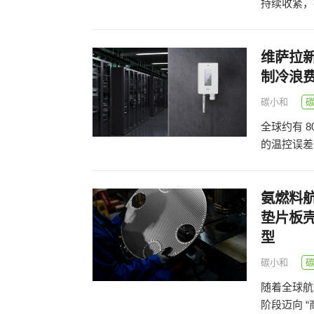
持续收紧，
维萨拉新
制冷浪
碳小和
全球约有 
的温控误差，
氨燃料航
垫片板
型
碳小和
随着全球航
阶段迈向 “