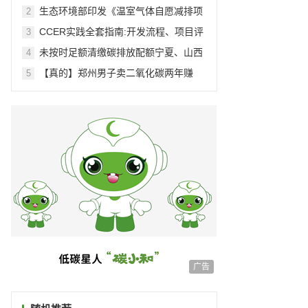
交易
生态环境部印发《温室气体自愿减排项
2
目方法学 造林碳汇（CCER-14-001-
CCER实践全套指南:开发流程、项目评
3
V01）》等4项方法学
估、项目备案与实施
未按时足额清缴碳排放配额宁夏、山西
4
等一批重点排放企业被处罚
【真的】郑州男子卖二氧化碳两年赚
5
3000万
广告