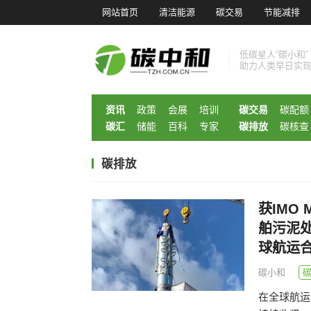
网站首页
清洁能源
碳交易
节能减排
低碳星人“碳小和”
助力人类早日实
资讯
政策
会展
培训
碳交易
碳配额
碳汇
储能
百科
专家
碳排放
碳核查
碳排放
获IMO 
舶污泥
球航运
碳小和
在全球航运