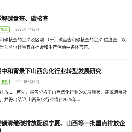
详解碳盘查、碳核查
碳核查
2023年4月2日
和碳核查的定义及区别 （一）碳盘查和碳核查的定义 碳盘查：以
等为单位计算其在社会和生产活动中各环节直...
碳中和背景下山西焦化行业转型发展研究
碳排放
2022年6月6日
排放 1、首先，报告分析了山西焦化行业的发展现状，能源消费及
并得出结论;山西焦化行业将在2025年...
足额清缴碳排放配额宁夏、山西等一批重点排放企
罚