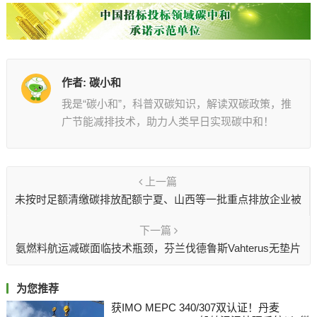
作者:
碳小和
我是“碳小和”，科普双碳知识，解读双碳政策，推
广节能减排技术，助力人类早日实现碳中和！
上一篇
未按时足额清缴碳排放配额宁夏、山西等一批重点排放企业被
处罚
下一篇
氨燃料航运减碳面临技术瓶颈，芬兰伐德鲁斯Vahterus无垫片
板壳式换热器实现降本与环保双赢，加速行业低碳转型
为您推荐
获IMO MEPC 340/307双认证！丹麦