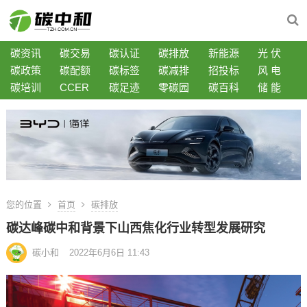
碳资讯
碳交易
碳认证
碳排放
新能源
光 伏
碳政策
碳配额
碳标签
碳减排
招投标
风 电
碳培训
CCER
碳足迹
零碳园
碳百科
储 能
您的位置
首页
碳排放
碳达峰碳中和背景下山西焦化行业转型发展研究
碳小和
2022年6月6日 11:43