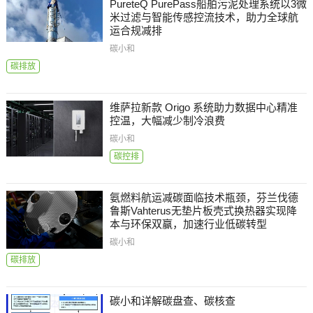
PureteQ PurePass船舶污泥处理系统以3微
米过滤与智能传感控流技术，助力全球航
运合规减排
碳小和
碳排放
维萨拉新款 Origo 系统助力数据中心精准
控温，大幅减少制冷浪费
碳小和
碳控排
氨燃料航运减碳面临技术瓶颈，芬兰伐德
鲁斯Vahterus无垫片板壳式换热器实现降
本与环保双赢，加速行业低碳转型
碳小和
碳排放
碳小和详解碳盘查、碳核查