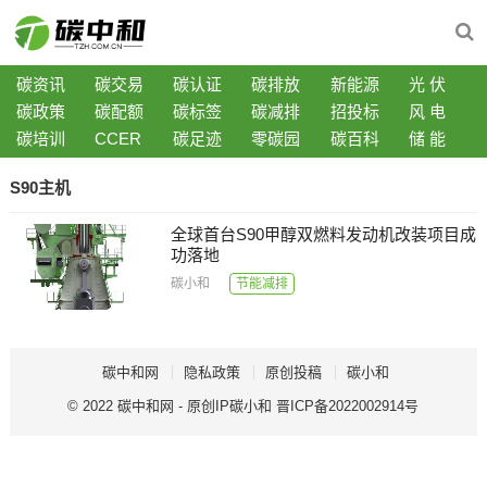
碳资讯
碳交易
碳认证
碳排放
新能源
光 伏
碳政策
碳配额
碳标签
碳减排
招投标
风 电
碳培训
CCER
碳足迹
零碳园
碳百科
储 能
S90主机
全球首台S90甲醇双燃料发动机改装项目成
功落地
碳小和
节能减排
碳中和网
隐私政策
原创投稿
碳小和
© 2022
碳中和网
- 原创IP
碳小和
晋ICP备2022002914号