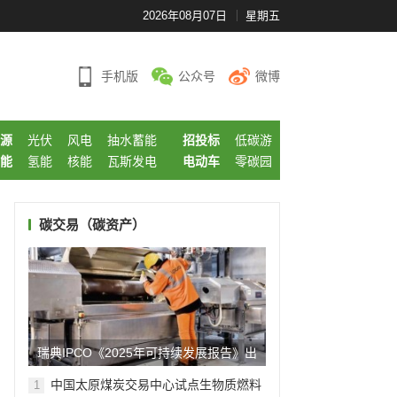
2026年08月07日
星期五
手机版
公众号
微博
源
光伏
风电
抽水蓄能
招投标
低碳游
能
氢能
核能
瓦斯发电
电动车
零碳园
碳交易（碳资产）
瑞典IPCO《2025年可持续发展报告》出
炉! 践行低碳实践...
中国太原煤炭交易中心试点生物质燃料
1