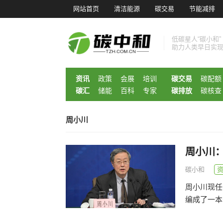
网站首页
清洁能源
碳交易
节能减排
低碳星人“碳小和”
助力人类早日实
资讯
政策
会展
培训
碳交易
碳配额
碳汇
储能
百科
专家
碳排放
碳核查
周小川
周小川
碳小和
周小川现任
编成了一本