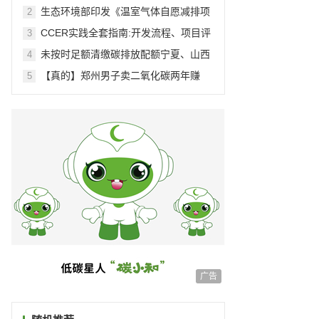
交易
生态环境部印发《温室气体自愿减排项
2
目方法学 造林碳汇（CCER-14-001-
CCER实践全套指南:开发流程、项目评
3
V01）》等4项方法学
估、项目备案与实施
未按时足额清缴碳排放配额宁夏、山西
4
等一批重点排放企业被处罚
【真的】郑州男子卖二氧化碳两年赚
5
3000万
广告