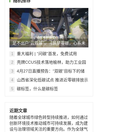
随机推荐
足不出户“云观展”，《筑梦零碳，心系未
来——“碳中和”主题科...
重大福利 | “问碳”首发，免费试用
1
壳牌CCUS技术落地榆林，助力工业园
2
大规模减碳！
4月27日直播预告：“双碳”目标下的储
3
能机会探索
山西省深化低碳试点 推进近零碳排放示
4
范工程建设实施方案
碳标签，什么是碳标签
5
近期文章
随着全球城市绿色转型持续推进，如何通过
创新环境技术推动城市可持续发展，成为建
设与治理领域关注的重要方向。作为全球气