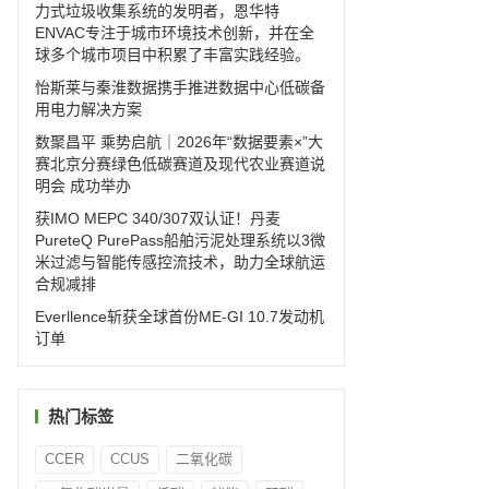
力式垃圾收集系统的发明者，恩华特
ENVAC专注于城市环境技术创新，并在全
球多个城市项目中积累了丰富实践经验。
怡斯莱与秦淮数据携手推进数据中心低碳备
用电力解决方案
数聚昌平 乘势启航｜2026年“数据要素×”大
赛北京分赛绿色低碳赛道及现代农业赛道说
明会 成功举办
获IMO MEPC 340/307双认证！丹麦
PureteQ PurePass船舶污泥处理系统以3微
米过滤与智能传感控流技术，助力全球航运
合规减排
Everllence斩获全球首份ME-GI 10.7发动机
订单
热门标签
CCER
CCUS
二氧化碳