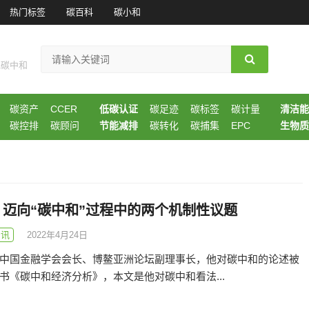
热门标签
碳百科
碳小和
现碳中和
碳资产
CCER
低碳认证
碳足迹
碳标签
碳计量
清洁能
碳控排
碳顾问
节能减排
碳转化
碳捕集
EPC
生物质
：迈向“碳中和”过程中的两个机制性议题
资讯
2022年4月24日
中国金融学会会长、博鳌亚洲论坛副理事长，他对碳中和的论述被
书《碳中和经济分析》，本文是他对碳中和看法...