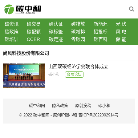
碳资讯
碳交易
碳认证
碳排放
新能源
光 伏
碳政策
碳配额
碳标签
碳减排
招投标
风 电
碳培训
CCER
碳足迹
零碳园
碳百科
储 能
尚风科技股份有限公司
山西双碳经济学会联合体成立
碳小和
会展论坛
碳中和网
隐私政策
原创投稿
碳小和
© 2022
碳中和网
- 原创IP
碳小和
晋ICP备2022002914号