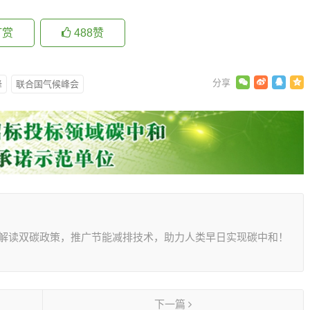
打赏
488
赞
峰
联合国气候峰会
，解读双碳政策，推广节能减排技术，助力人类早日实现碳中和！
下一篇