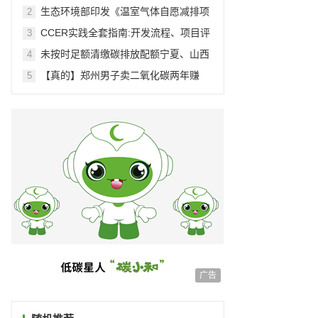
交易
生态环境部印发《温室气体自愿减排项
2
目方法学 造林碳汇（CCER-14-001-
CCER实践全套指南:开发流程、项目评
3
V01）》等4项方法学
估、项目备案与实施
未按时足额清缴碳排放配额宁夏、山西
4
等一批重点排放企业被处罚
【真的】郑州男子卖二氧化碳两年赚
5
3000万
广告