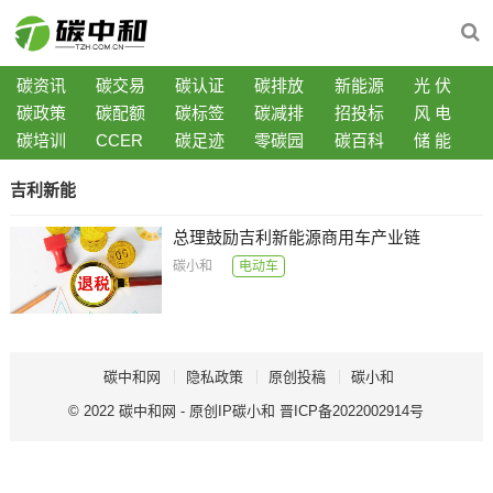
碳资讯
碳交易
碳认证
碳排放
新能源
光 伏
碳政策
碳配额
碳标签
碳减排
招投标
风 电
碳培训
CCER
碳足迹
零碳园
碳百科
储 能
吉利新能
总理鼓励吉利新能源商用车产业链
碳小和
电动车
碳中和网
隐私政策
原创投稿
碳小和
© 2022
碳中和网
- 原创IP
碳小和
晋ICP备2022002914号