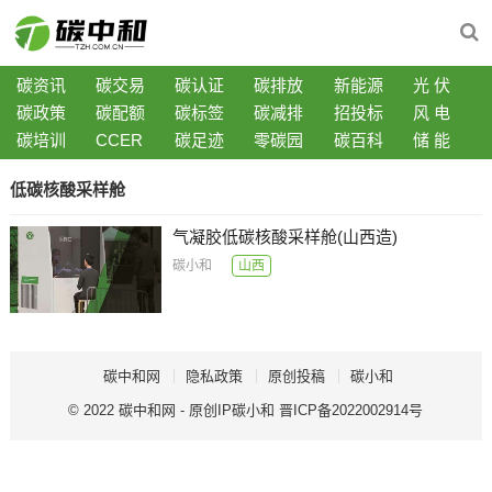
碳资讯
碳交易
碳认证
碳排放
新能源
光 伏
碳政策
碳配额
碳标签
碳减排
招投标
风 电
碳培训
CCER
碳足迹
零碳园
碳百科
储 能
低碳核酸采样舱
气凝胶低碳核酸采样舱(山西造)
碳小和
山西
碳中和网
隐私政策
原创投稿
碳小和
© 2022
碳中和网
- 原创IP
碳小和
晋ICP备2022002914号