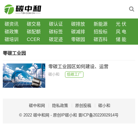
碳资讯
碳交易
碳认证
碳排放
新能源
光 伏
碳政策
碳配额
碳标签
碳减排
招投标
风 电
碳培训
CCER
碳足迹
零碳园
碳百科
储 能
零碳工业园
零碳工业园区如何建设、运营
碳小和
低碳工厂
碳中和网
隐私政策
原创投稿
碳小和
© 2022
碳中和网
- 原创IP
碳小和
晋ICP备2022002914号