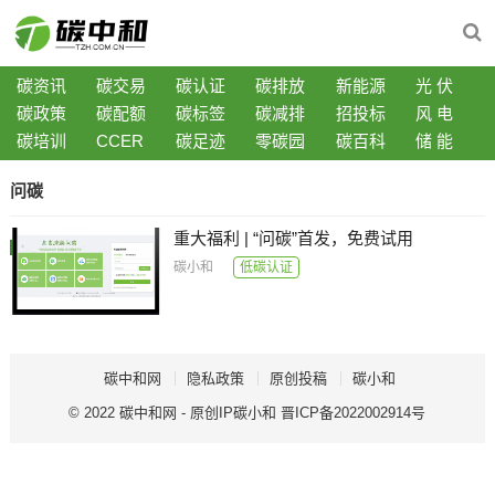
碳资讯
碳交易
碳认证
碳排放
新能源
光 伏
碳政策
碳配额
碳标签
碳减排
招投标
风 电
碳培训
CCER
碳足迹
零碳园
碳百科
储 能
问碳
重大福利 | “问碳”首发，免费试用
碳小和
低碳认证
碳中和网
隐私政策
原创投稿
碳小和
© 2022
碳中和网
- 原创IP
碳小和
晋ICP备2022002914号