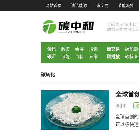
网站首页
清洁能源
碳交易
节能减排
低碳星人“碳小和”
助力人类早日实
资讯
政策
会展
培训
碳交易
碳配额
碳汇
储能
百科
专家
碳排放
碳核查
碳转化
全球首创
碳小和
全球首创的
正以极快速