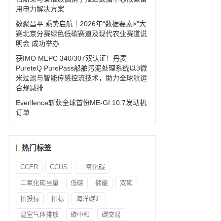
用电力解决方案
数聚昌平 乘势启航｜2026年“数据要素×”大
赛北京分赛绿色低碳赛道及现代农业赛道说
明会 成功举办
获IMO MEPC 340/307双认证！丹麦
PureteQ PurePass船舶污泥处理系统以3微
米过滤与智能传感控流技术，助力全球航运
合规减排
Everllence斩获全球首份ME-GI 10.7发动机
订单
热门标签
CCER
CCUS
二氧化碳
二氧化碳当量
低碳
储能
双碳
招投标
招标
海洋碳汇
温室气体排放
碳中和
碳交易