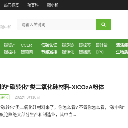
热门标签
碳百科
碳小和
现碳中和
碳资产
CCER
低碳认证
碳足迹
碳标签
碳计量
清洁能
碳控排
碳顾问
节能减排
碳转化
碳捕集
EPC
生物质
的“碳转化”类二氧化硅材料-XICOzA粉体
碳转化
2022年3月10日
“碳转化”类二氧化硅材料来了，你怎么看? 不管你怎么看，“碳中和”
度沦陷绝大部分生产和制造业，其中当...