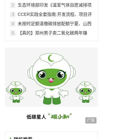
交易
生态环境部印发《温室气体自愿减排项
2
目方法学 造林碳汇（CCER-14-001-
CCER实践全套指南:开发流程、项目评
3
V01）》等4项方法学
估、项目备案与实施
未按时足额清缴碳排放配额宁夏、山西
4
等一批重点排放企业被处罚
【真的】郑州男子卖二氧化碳两年赚
5
3000万
广告