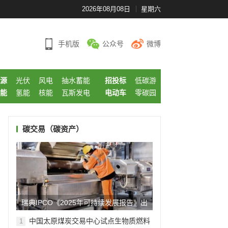
2026年08月08日
星期六
手机版
公众号
微博
源
光伏
风电
抽水蓄能
招投标
低碳游
能
氢能
核能
瓦斯发电
电动车
零碳园
碳交易（碳资产）
瑞典IPCO《2025年可持续发展报告》出
炉! 践行低碳实践...
中国太原煤炭交易中心试点生物质燃料
1