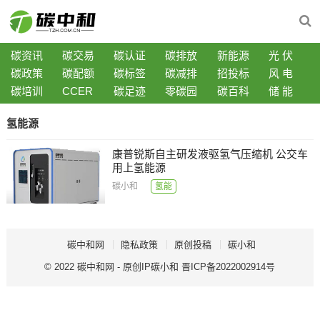
碳资讯
碳交易
碳认证
碳排放
新能源
光 伏
碳政策
碳配额
碳标签
碳减排
招投标
风 电
碳培训
CCER
碳足迹
零碳园
碳百科
储 能
氢能源
康普锐斯自主研发液驱氢气压缩机 公交车
用上氢能源
碳小和
氢能
碳中和网
隐私政策
原创投稿
碳小和
© 2022
碳中和网
- 原创IP
碳小和
晋ICP备2022002914号