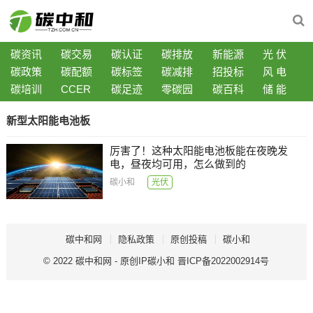
碳资讯
碳交易
碳认证
碳排放
新能源
光 伏
碳政策
碳配额
碳标签
碳减排
招投标
风 电
碳培训
CCER
碳足迹
零碳园
碳百科
储 能
新型太阳能电池板
厉害了！这种太阳能电池板能在夜晚发
电，昼夜均可用，怎么做到的
碳小和
光伏
碳中和网
隐私政策
原创投稿
碳小和
© 2022
碳中和网
- 原创IP
碳小和
晋ICP备2022002914号