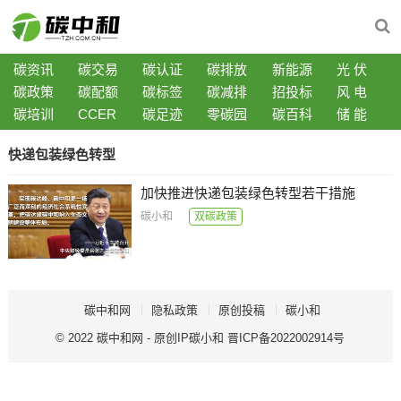
碳资讯
碳交易
碳认证
碳排放
新能源
光 伏
碳政策
碳配额
碳标签
碳减排
招投标
风 电
碳培训
CCER
碳足迹
零碳园
碳百科
储 能
快递包装绿色转型
加快推进快递包装绿色转型若干措施
碳小和
双碳政策
碳中和网
隐私政策
原创投稿
碳小和
© 2022
碳中和网
- 原创IP
碳小和
晋ICP备2022002914号