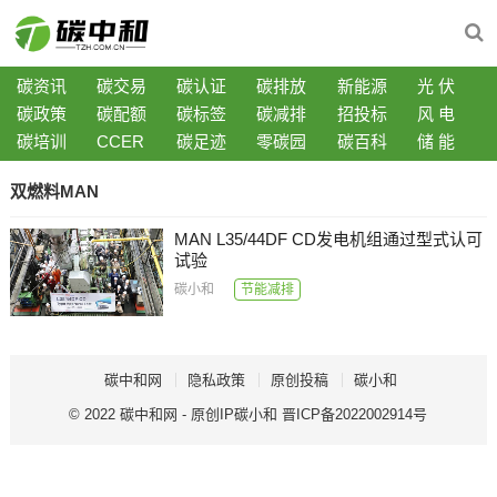
碳资讯
碳交易
碳认证
碳排放
新能源
光 伏
碳政策
碳配额
碳标签
碳减排
招投标
风 电
碳培训
CCER
碳足迹
零碳园
碳百科
储 能
双燃料MAN
MAN L35/44DF CD发电机组通过型式认可
试验
碳小和
节能减排
碳中和网
隐私政策
原创投稿
碳小和
© 2022
碳中和网
- 原创IP
碳小和
晋ICP备2022002914号