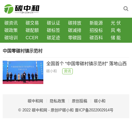
碳资讯
碳交易
碳认证
碳排放
新能源
光 伏
碳政策
碳配额
碳标签
碳减排
招投标
风 电
碳培训
CCER
碳足迹
零碳园
碳百科
储 能
中国零碳村镇示范村
全国首个 “中国零碳村镇示范村” 落地山西
碳小和
资讯
碳中和网
隐私政策
原创投稿
碳小和
© 2022
碳中和网
- 原创IP
碳小和
晋ICP备2022002914号