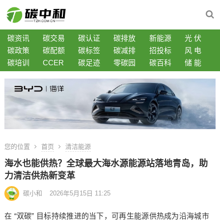
碳资讯
碳交易
碳认证
碳排放
新能源
光 伏
碳政策
碳配额
碳标签
碳减排
招投标
风 电
碳培训
CCER
碳足迹
零碳园
碳百科
储 能
您的位置
首页
清洁能源
海水也能供热？全球最大海水源能源站落地青岛，助
力清洁供热新变革
碳小和
2026年5月15日 11:25
在 “双碳” 目标持续推进的当下，可再生能源供热成为沿海城市