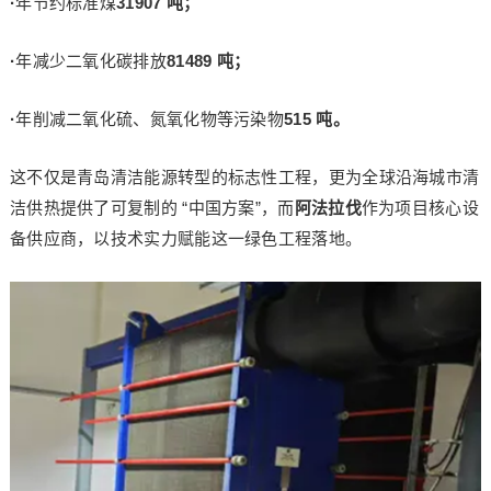
·
年节约标准煤
31907 吨；
·
年减少二氧化碳排放
81489 吨；
·
年削减二氧化硫、氮氧化物等污染物
515 吨。
这不仅是青岛清洁能源转型的标志性工程，更为全球沿海城市清
洁供热提供了可复制的 “中国方案”，而
阿法拉伐
作为项目核心设
备供应商，以技术实力赋能这一绿色工程落地。