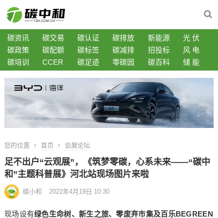
碳资讯
碳交易
碳认证
碳排放
新能源
光 伏
碳政策
碳配额
碳标签
碳减排
招投标
风 电
碳培训
CCER
碳足迹
零碳园
碳百科
储 能
您的位置
首页
会展论坛
足不出户“云观展”，《筑梦零碳，心系未来——“碳中
和”主题科普展》河北站现场图片来啦
碳小和
2022年4月19日 10:30
现场设有
绿色生命树、新生之旅、零废弃市集及百乐BEGREEN