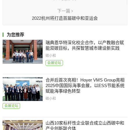
下一篇
2022杭州将打造首届碳中和亚运会
为您推荐
瑞典恩华特深化校企合作，以产教融合赋
能双碳目标，共探智慧城市建设新实践
碳小和
会展论坛
合并后首次亮相！Hoyer VMS Group亮相
2025中国国际海事会展，以ESS节能系统
赋能海事绿色转型
碳小和
会展论坛
山西10家标杆性企业联合成立山西碳中和
产业创新联合体